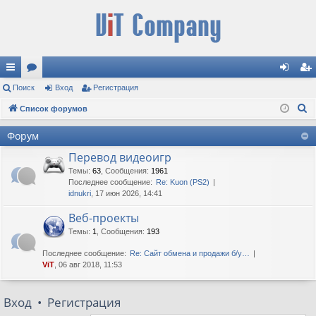
с
Поиск
ор
Вход
Регистрация
хо
ег
П
ы
Список форумов
ум
д
ис
о
лк
ы
тр
Форум
и
и
ац
Перевод видеоигр
с
к
Темы
:
63
,
Сообщения
:
1961
ия
Последнее сообщение:
Re: Kuon (PS2)
idnukri
, 17 июн 2026, 14:41
Веб-проекты
Темы
:
1
,
Сообщения
:
193
Последнее сообщение:
Re: Сайт обмена и продажи б/у…
ViT
, 06 авг 2018, 11:53
Вход
•
Регистрация