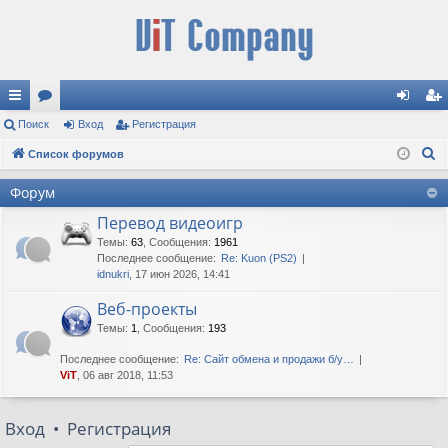
с
Поиск
ор
Вход
Регистрация
хо
ег
П
ы
Список форумов
ум
д
ис
о
лк
ы
тр
Форум
и
и
ац
Перевод видеоигр
с
к
Темы
:
63
,
Сообщения
:
1961
ия
Последнее сообщение:
Re: Kuon (PS2)
idnukri
, 17 июн 2026, 14:41
Веб-проекты
Темы
:
1
,
Сообщения
:
193
Последнее сообщение:
Re: Сайт обмена и продажи б/у…
ViT
, 06 авг 2018, 11:53
Вход
•
Регистрация