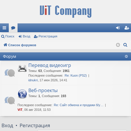
с
Поиск
ор
Вход
Регистрация
хо
ег
П
ы
Список форумов
ум
д
ис
о
лк
ы
тр
Форум
и
и
ац
Перевод видеоигр
с
к
Темы
:
63
,
Сообщения
:
1961
ия
Последнее сообщение:
Re: Kuon (PS2)
idnukri
, 17 июн 2026, 14:41
Веб-проекты
Темы
:
1
,
Сообщения
:
193
Последнее сообщение:
Re: Сайт обмена и продажи б/у…
ViT
, 06 авг 2018, 11:53
Вход
•
Регистрация