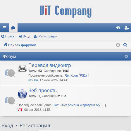
с
Поиск
ор
Вход
Регистрация
хо
ег
П
ы
Список форумов
ум
д
ис
о
лк
ы
тр
Форум
и
и
ац
Перевод видеоигр
с
к
Темы
:
63
,
Сообщения
:
1961
ия
Последнее сообщение:
Re: Kuon (PS2)
idnukri
, 17 июн 2026, 14:41
Веб-проекты
Темы
:
1
,
Сообщения
:
193
Последнее сообщение:
Re: Сайт обмена и продажи б/у…
ViT
, 06 авг 2018, 11:53
Вход
•
Регистрация