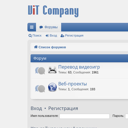
Форумы
с
Поиск
Вход
Регистрация
ы
Список форумов
лк
Форум
и
Перевод видеоигр
Темы
:
63
,
Сообщения
:
1961
Веб-проекты
Темы
:
1
,
Сообщения
:
193
Вход
•
Регистрация
Имя пользователя:
Пароль: