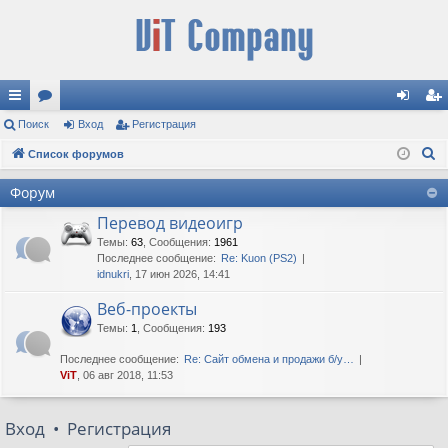
с
Поиск
ор
Вход
Регистрация
хо
ег
П
ы
Список форумов
ум
д
ис
о
лк
ы
тр
Форум
и
и
ац
Перевод видеоигр
с
к
Темы
:
63
,
Сообщения
:
1961
ия
Последнее сообщение:
Re: Kuon (PS2)
idnukri
, 17 июн 2026, 14:41
Веб-проекты
Темы
:
1
,
Сообщения
:
193
Последнее сообщение:
Re: Сайт обмена и продажи б/у…
ViT
, 06 авг 2018, 11:53
Вход
•
Регистрация