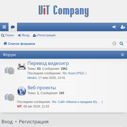
с
Поиск
ор
Вход
Регистрация
хо
ег
П
ы
Список форумов
ум
д
ис
о
лк
ы
тр
Форум
и
и
ац
Перевод видеоигр
с
к
Темы
:
63
,
Сообщения
:
1961
ия
Последнее сообщение:
Re: Kuon (PS2)
idnukri
, 17 июн 2026, 14:41
Веб-проекты
Темы
:
1
,
Сообщения
:
193
Последнее сообщение:
Re: Сайт обмена и продажи б/у…
ViT
, 06 авг 2018, 11:53
Вход
•
Регистрация