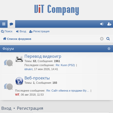
с
Поиск
ор
Вход
Регистрация
хо
ег
П
ы
Список форумов
ум
д
ис
о
лк
ы
тр
Форум
и
и
ац
Перевод видеоигр
с
к
Темы
:
63
,
Сообщения
:
1961
ия
Последнее сообщение:
Re: Kuon (PS2)
idnukri
, 17 июн 2026, 14:41
Веб-проекты
Темы
:
1
,
Сообщения
:
193
Последнее сообщение:
Re: Сайт обмена и продажи б/у…
ViT
, 06 авг 2018, 11:53
Вход
•
Регистрация