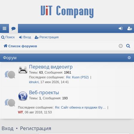
с
Поиск
ор
Вход
Регистрация
хо
ег
П
ы
Список форумов
ум
д
ис
о
лк
ы
тр
Форум
и
и
ац
Перевод видеоигр
с
к
Темы
:
63
,
Сообщения
:
1961
ия
Последнее сообщение:
Re: Kuon (PS2)
idnukri
, 17 июн 2026, 14:41
Веб-проекты
Темы
:
1
,
Сообщения
:
193
Последнее сообщение:
Re: Сайт обмена и продажи б/у…
ViT
, 06 авг 2018, 11:53
Вход
•
Регистрация