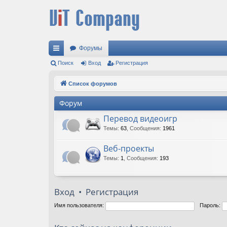
Форумы
с
Поиск
Вход
Регистрация
ы
Список форумов
лк
Форум
и
Перевод видеоигр
Темы
:
63
,
Сообщения
:
1961
Веб-проекты
Темы
:
1
,
Сообщения
:
193
Вход
•
Регистрация
Имя пользователя:
Пароль: