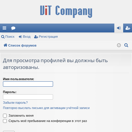
с
Поиск
ор
Вход
Регистрация
хо
ег
П
ы
Список форумов
ум
д
ис
о
лк
ы
тр
и
Для просмотра профилей вы должны быть
и
ац
с
авторизованы.
к
ия
Имя пользователя:
Пароль:
Забыли пароль?
Повторно выслать письмо для активации учётной записи
Запомнить меня
Скрыть моё пребывание на конференции в этот раз