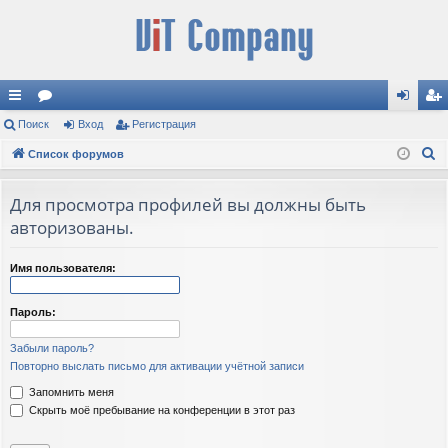
с
Поиск
ор
Вход
Регистрация
хо
ег
П
ы
Список форумов
ум
д
ис
о
лк
ы
тр
и
Для просмотра профилей вы должны быть
и
ац
с
авторизованы.
к
ия
Имя пользователя:
Пароль:
Забыли пароль?
Повторно выслать письмо для активации учётной записи
Запомнить меня
Скрыть моё пребывание на конференции в этот раз