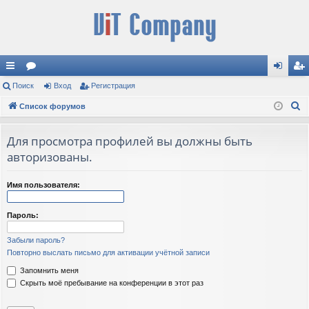
с
Поиск
ор
Вход
Регистрация
хо
ег
П
ы
Список форумов
ум
д
ис
о
лк
ы
тр
и
Для просмотра профилей вы должны быть
и
ац
с
авторизованы.
к
ия
Имя пользователя:
Пароль:
Забыли пароль?
Повторно выслать письмо для активации учётной записи
Запомнить меня
Скрыть моё пребывание на конференции в этот раз