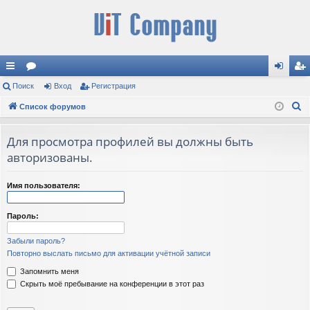
с
Поиск
ор
Вход
Регистрация
хо
ег
П
ы
Список форумов
ум
д
ис
о
лк
ы
тр
и
Для просмотра профилей вы должны быть
и
ац
с
авторизованы.
к
ия
Имя пользователя:
Пароль:
Забыли пароль?
Повторно выслать письмо для активации учётной записи
Запомнить меня
Скрыть моё пребывание на конференции в этот раз