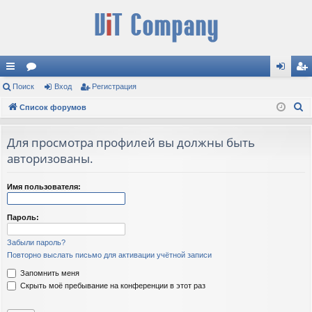
с
Поиск
ор
Вход
Регистрация
хо
ег
П
ы
Список форумов
ум
д
ис
о
лк
ы
тр
и
Для просмотра профилей вы должны быть
и
ац
с
авторизованы.
к
ия
Имя пользователя:
Пароль:
Забыли пароль?
Повторно выслать письмо для активации учётной записи
Запомнить меня
Скрыть моё пребывание на конференции в этот раз