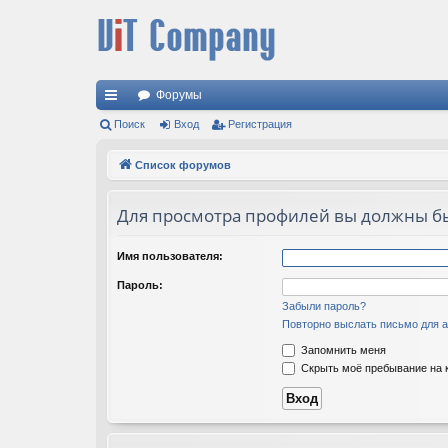
Форумы
с
Поиск
Вход
Регистрация
ы
Список форумов
лк
Для просмотра профилей вы должны б
и
Имя пользователя:
Пароль:
Забыли пароль?
Повторно выслать письмо для а
Запомнить меня
Скрыть моё пребывание на к