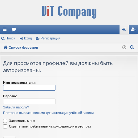
с
Поиск
ор
Вход
Регистрация
хо
ег
П
ы
Список форумов
ум
д
ис
о
лк
ы
тр
и
Для просмотра профилей вы должны быть
и
ац
с
авторизованы.
к
ия
Имя пользователя:
Пароль:
Забыли пароль?
Повторно выслать письмо для активации учётной записи
Запомнить меня
Скрыть моё пребывание на конференции в этот раз