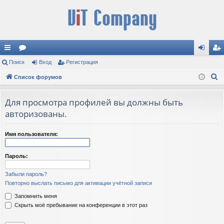
с
Поиск
ор
Вход
Регистрация
хо
ег
П
ы
Список форумов
ум
д
ис
о
лк
ы
тр
и
Для просмотра профилей вы должны быть
и
ац
с
авторизованы.
к
ия
Имя пользователя:
Пароль:
Забыли пароль?
Повторно выслать письмо для активации учётной записи
Запомнить меня
Скрыть моё пребывание на конференции в этот раз