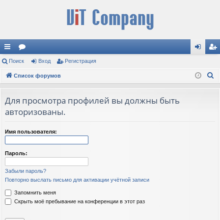
с
Поиск
ор
Вход
Регистрация
хо
ег
П
ы
Список форумов
ум
д
ис
о
лк
ы
тр
и
Для просмотра профилей вы должны быть
и
ац
с
авторизованы.
к
ия
Имя пользователя:
Пароль:
Забыли пароль?
Повторно выслать письмо для активации учётной записи
Запомнить меня
Скрыть моё пребывание на конференции в этот раз