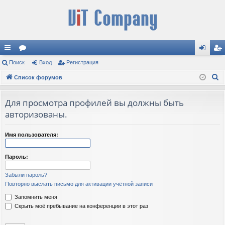
с
Поиск
ор
Вход
Регистрация
хо
ег
П
ы
Список форумов
ум
д
ис
о
лк
ы
тр
и
Для просмотра профилей вы должны быть
и
ац
с
авторизованы.
к
ия
Имя пользователя:
Пароль:
Забыли пароль?
Повторно выслать письмо для активации учётной записи
Запомнить меня
Скрыть моё пребывание на конференции в этот раз