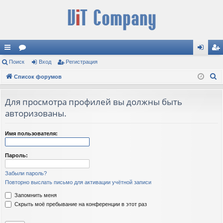
с
Поиск
ор
Вход
Регистрация
хо
ег
П
ы
Список форумов
ум
д
ис
о
лк
ы
тр
и
Для просмотра профилей вы должны быть
и
ац
с
авторизованы.
к
ия
Имя пользователя:
Пароль:
Забыли пароль?
Повторно выслать письмо для активации учётной записи
Запомнить меня
Скрыть моё пребывание на конференции в этот раз