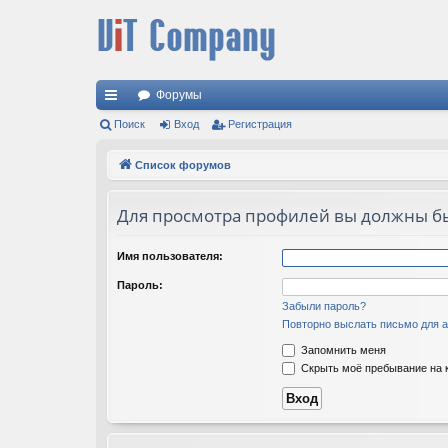
Форумы
с
Поиск
Вход
Регистрация
ы
Список форумов
лк
Для просмотра профилей вы должны б
и
Имя пользователя:
Пароль:
Забыли пароль?
Повторно выслать письмо для а
Запомнить меня
Скрыть моё пребывание на к