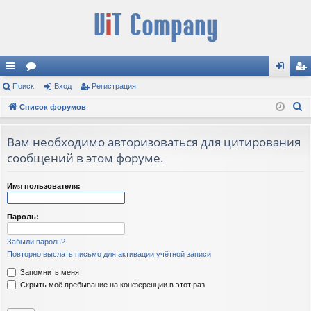
с
Поиск
ор
Вход
Регистрация
хо
ег
П
ы
Список форумов
ум
д
ис
о
лк
ы
тр
и
Вам необходимо авторизоваться для цитирования
и
ац
с
сообщений в этом форуме.
к
ия
Имя пользователя:
Пароль:
Забыли пароль?
Повторно выслать письмо для активации учётной записи
Запомнить меня
Скрыть моё пребывание на конференции в этот раз