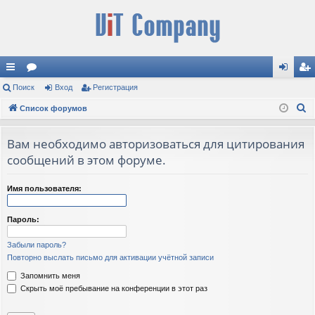
с
Поиск
ор
Вход
Регистрация
хо
ег
П
ы
Список форумов
ум
д
ис
о
лк
ы
тр
и
Вам необходимо авторизоваться для цитирования
и
ац
с
сообщений в этом форуме.
к
ия
Имя пользователя:
Пароль:
Забыли пароль?
Повторно выслать письмо для активации учётной записи
Запомнить меня
Скрыть моё пребывание на конференции в этот раз