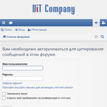
с
Поиск
ор
Вход
Регистрация
хо
ег
П
ы
Список форумов
ум
д
ис
о
лк
ы
тр
и
Вам необходимо авторизоваться для цитирования
и
ац
с
сообщений в этом форуме.
к
ия
Имя пользователя:
Пароль:
Забыли пароль?
Повторно выслать письмо для активации учётной записи
Запомнить меня
Скрыть моё пребывание на конференции в этот раз