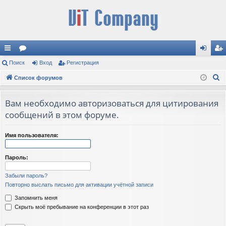
с
Поиск
ор
Вход
Регистрация
хо
ег
П
ы
Список форумов
ум
д
ис
о
лк
ы
тр
и
Вам необходимо авторизоваться для цитирования
и
ац
с
сообщений в этом форуме.
к
ия
Имя пользователя:
Пароль:
Забыли пароль?
Повторно выслать письмо для активации учётной записи
Запомнить меня
Скрыть моё пребывание на конференции в этот раз