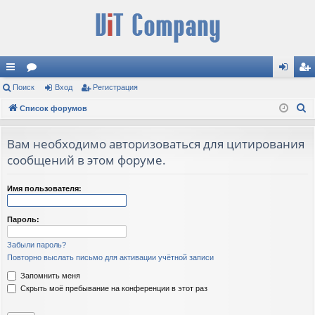
с
Поиск
ор
Вход
Регистрация
хо
ег
П
ы
Список форумов
ум
д
ис
о
лк
ы
тр
и
Вам необходимо авторизоваться для цитирования
и
ац
с
сообщений в этом форуме.
к
ия
Имя пользователя:
Пароль:
Забыли пароль?
Повторно выслать письмо для активации учётной записи
Запомнить меня
Скрыть моё пребывание на конференции в этот раз