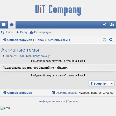
с
Поиск
ор
Вход
Регистрация
хо
ег
П
ы
Список форумов
ум
Поиск
Активные темы
д
ис
о
лк
ы
тр
Активные темы
и
и
ац
Перейти к расширенному поиску
с
Найдено 0 результатов • Страница
1
из
1
к
ия
Подходящих тем или сообщений не найдено.
Найдено 0 результатов • Страница
1
из
1
Перейти
Список форумов
Удалить cookies
Часовой пояс:
UTC+03:00
Конфиденциальность
|
Правила