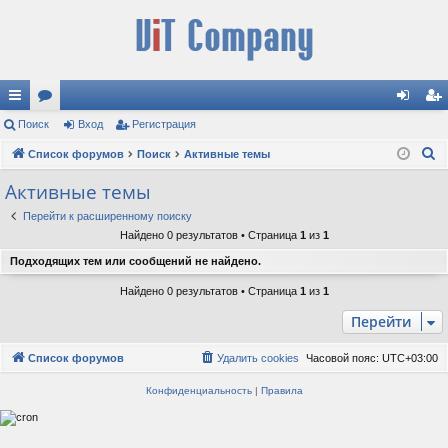
с
Поиск
ор
Вход
Регистрация
хо
ег
П
ы
Список форумов
ум
Поиск
Активные темы
д
ис
о
лк
ы
тр
Активные темы
и
и
ац
Перейти к расширенному поиску
с
Найдено 0 результатов • Страница
1
из
1
к
ия
Подходящих тем или сообщений не найдено.
Найдено 0 результатов • Страница
1
из
1
Перейти
Список форумов
Удалить cookies
Часовой пояс:
UTC+03:00
Конфиденциальность
|
Правила