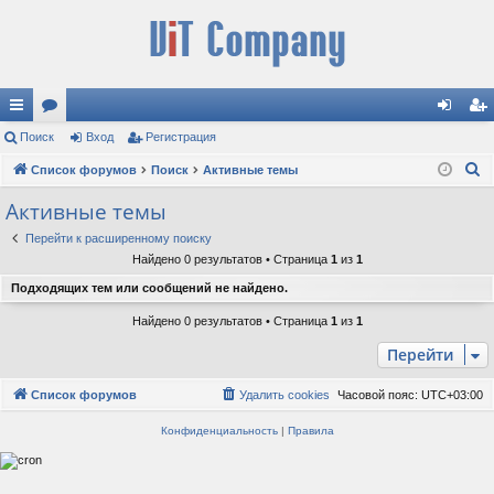
с
Поиск
ор
Вход
Регистрация
хо
ег
П
ы
Список форумов
ум
Поиск
Активные темы
д
ис
о
лк
ы
тр
Активные темы
и
и
ац
Перейти к расширенному поиску
с
Найдено 0 результатов • Страница
1
из
1
к
ия
Подходящих тем или сообщений не найдено.
Найдено 0 результатов • Страница
1
из
1
Перейти
Список форумов
Удалить cookies
Часовой пояс:
UTC+03:00
Конфиденциальность
|
Правила