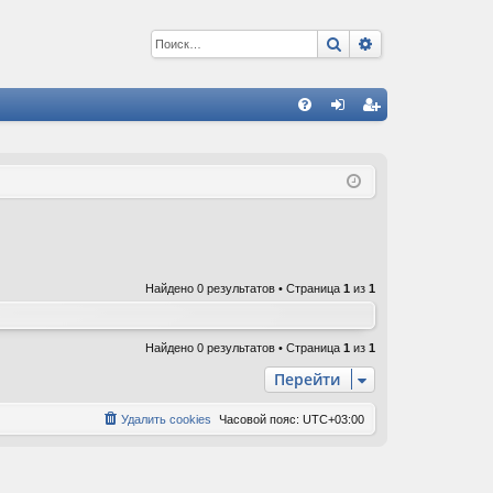
Поиск
Расширенный 
С
FA
хо
ег
Q
д
ис
тр
ац
ия
Найдено 0 результатов • Страница
1
из
1
Найдено 0 результатов • Страница
1
из
1
Перейти
Удалить cookies
Часовой пояс:
UTC+03:00