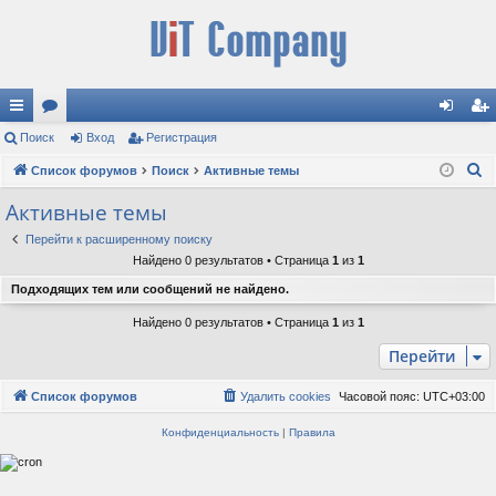
с
Поиск
ор
Вход
Регистрация
хо
ег
П
ы
Список форумов
ум
Поиск
Активные темы
д
ис
о
лк
ы
тр
Активные темы
и
и
ац
Перейти к расширенному поиску
с
Найдено 0 результатов • Страница
1
из
1
к
ия
Подходящих тем или сообщений не найдено.
Найдено 0 результатов • Страница
1
из
1
Перейти
Список форумов
Удалить cookies
Часовой пояс:
UTC+03:00
Конфиденциальность
|
Правила