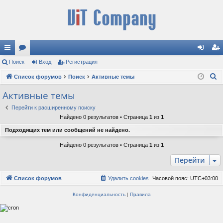
с
Поиск
ор
Вход
Регистрация
хо
ег
П
ы
Список форумов
ум
Поиск
Активные темы
д
ис
о
лк
ы
тр
Активные темы
и
и
ац
Перейти к расширенному поиску
с
Найдено 0 результатов • Страница
1
из
1
к
ия
Подходящих тем или сообщений не найдено.
Найдено 0 результатов • Страница
1
из
1
Перейти
Список форумов
Удалить cookies
Часовой пояс:
UTC+03:00
Конфиденциальность
|
Правила