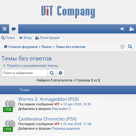
с
Поиск
ор
Вход
Регистрация
хо
ег
П
ы
Список форумов
ум
Поиск
Темы без ответов
д
ис
о
лк
ы
тр
Темы без ответов
и
и
ац
Перейти к расширенному поиску
с
Поиск
Расширенный поиск
к
ия
Найдено 8 результатов • Страница
1
из
1
Темы
Worms 2: Armageddon (PS3)
Последнее сообщение
ViT
«
10 дек 2018, 16:35
Добавлено в форуме
Playstation 3
Castlevania Chronicles (PSX)
Последнее сообщение
ViT
«
25 апр 2018, 17:46
Добавлено в форуме
Перевод видеоигр