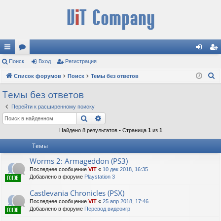
с
Поиск
ор
Вход
Регистрация
хо
ег
П
ы
Список форумов
ум
Поиск
Темы без ответов
д
ис
о
лк
ы
тр
Темы без ответов
и
и
ац
Перейти к расширенному поиску
с
Поиск
Расширенный поиск
к
ия
Найдено 8 результатов • Страница
1
из
1
Темы
Worms 2: Armageddon (PS3)
Последнее сообщение
ViT
«
10 дек 2018, 16:35
Добавлено в форуме
Playstation 3
Castlevania Chronicles (PSX)
Последнее сообщение
ViT
«
25 апр 2018, 17:46
Добавлено в форуме
Перевод видеоигр