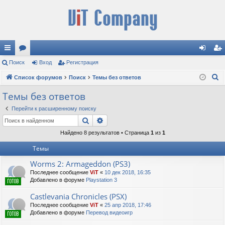
с
Поиск
ор
Вход
Регистрация
хо
ег
П
ы
Список форумов
ум
Поиск
Темы без ответов
д
ис
о
лк
ы
тр
Темы без ответов
и
и
ац
Перейти к расширенному поиску
с
Поиск
Расширенный поиск
к
ия
Найдено 8 результатов • Страница
1
из
1
Темы
Worms 2: Armageddon (PS3)
Последнее сообщение
ViT
«
10 дек 2018, 16:35
Добавлено в форуме
Playstation 3
Castlevania Chronicles (PSX)
Последнее сообщение
ViT
«
25 апр 2018, 17:46
Добавлено в форуме
Перевод видеоигр