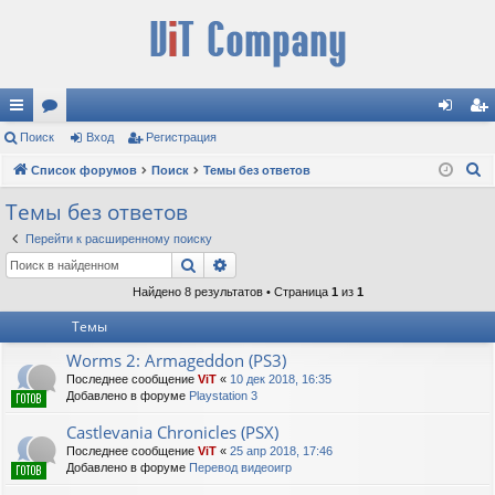
с
Поиск
ор
Вход
Регистрация
хо
ег
П
ы
Список форумов
ум
Поиск
Темы без ответов
д
ис
о
лк
ы
тр
Темы без ответов
и
и
ац
Перейти к расширенному поиску
с
Поиск
Расширенный поиск
к
ия
Найдено 8 результатов • Страница
1
из
1
Темы
Worms 2: Armageddon (PS3)
Последнее сообщение
ViT
«
10 дек 2018, 16:35
Добавлено в форуме
Playstation 3
Castlevania Chronicles (PSX)
Последнее сообщение
ViT
«
25 апр 2018, 17:46
Добавлено в форуме
Перевод видеоигр