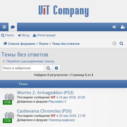
с
Поиск
ор
Вход
Регистрация
хо
ег
П
ы
Список форумов
ум
Поиск
Темы без ответов
д
ис
о
лк
ы
тр
Темы без ответов
и
и
ац
Перейти к расширенному поиску
с
Поиск
Расширенный поиск
к
ия
Найдено 8 результатов • Страница
1
из
1
Темы
Worms 2: Armageddon (PS3)
Последнее сообщение
ViT
«
10 дек 2018, 16:35
Добавлено в форуме
Playstation 3
Castlevania Chronicles (PSX)
Последнее сообщение
ViT
«
25 апр 2018, 17:46
Добавлено в форуме
Перевод видеоигр