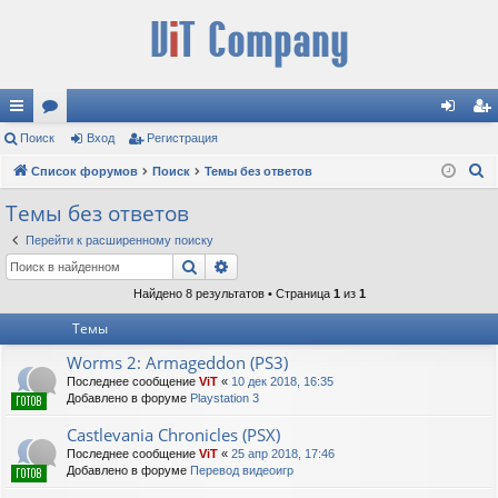
с
Поиск
ор
Вход
Регистрация
хо
ег
П
ы
Список форумов
ум
Поиск
Темы без ответов
д
ис
о
лк
ы
тр
Темы без ответов
и
и
ац
Перейти к расширенному поиску
с
Поиск
Расширенный поиск
к
ия
Найдено 8 результатов • Страница
1
из
1
Темы
Worms 2: Armageddon (PS3)
Последнее сообщение
ViT
«
10 дек 2018, 16:35
Добавлено в форуме
Playstation 3
Castlevania Chronicles (PSX)
Последнее сообщение
ViT
«
25 апр 2018, 17:46
Добавлено в форуме
Перевод видеоигр