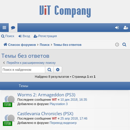
с
Поиск
ор
Вход
Регистрация
хо
ег
П
ы
Список форумов
ум
Поиск
Темы без ответов
д
ис
о
лк
ы
тр
Темы без ответов
и
и
ац
Перейти к расширенному поиску
с
Поиск
Расширенный поиск
к
ия
Найдено 8 результатов • Страница
1
из
1
Темы
Worms 2: Armageddon (PS3)
Последнее сообщение
ViT
«
10 дек 2018, 16:35
Добавлено в форуме
Playstation 3
Castlevania Chronicles (PSX)
Последнее сообщение
ViT
«
25 апр 2018, 17:46
Добавлено в форуме
Перевод видеоигр