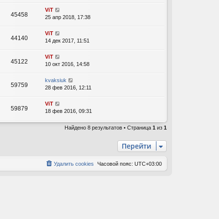
ViT
45458
25 апр 2018, 17:38
ViT
44140
14 дек 2017, 11:51
ViT
45122
10 окт 2016, 14:58
kvaksiuk
59759
28 фев 2016, 12:11
ViT
59879
18 фев 2016, 09:31
Найдено 8 результатов • Страница
1
из
1
Перейти
Удалить cookies
Часовой пояс:
UTC+03:00