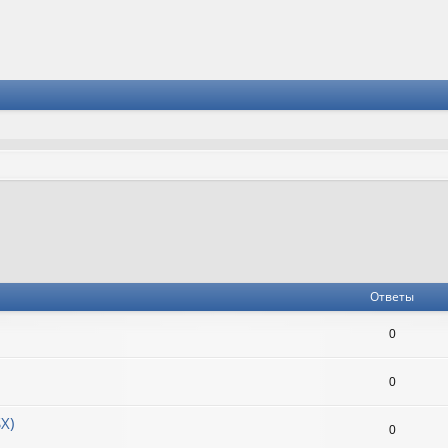
к
Ответы
0
0
X)
0