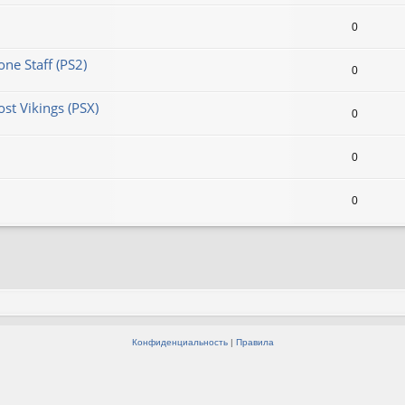
0
ne Staff (PS2)
0
st Vikings (PSX)
0
0
0
Конфиденциальность
|
Правила