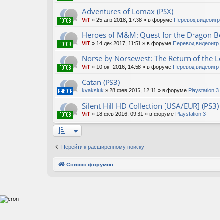
Adventures of Lomax (PSX)
ViT
»
25 апр 2018, 17:38
» в форуме
Перевод видеоигр
Heroes of M&M: Quest for the Dragon Bo
ViT
»
14 дек 2017, 11:51
» в форуме
Перевод видеоигр
Norse by Norsewest: The Return of the Lo
ViT
»
10 окт 2016, 14:58
» в форуме
Перевод видеоигр
Catan (PS3)
kvaksiuk
»
28 фев 2016, 12:11
» в форуме
Playstation 3
Silent Hill HD Collection [USA/EUR] (PS3)
ViT
»
18 фев 2016, 09:31
» в форуме
Playstation 3
Перейти к расширенному поиску
Список форумов