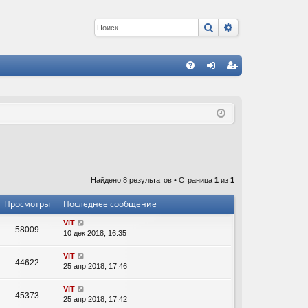
Поиск
Расширенный 
С
FA
хо
ег
Q
д
ис
тр
ац
ия
Найдено 8 результатов • Страница
1
из
1
Просмотры
Последнее сообщение
ViT
58009
10 дек 2018, 16:35
ViT
44622
25 апр 2018, 17:46
ViT
45373
25 апр 2018, 17:42