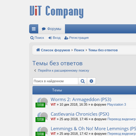
Форумы
с
Поиск
Вход
Регистрация
ы
Список форумов
Поиск
Темы без ответов
лк
Темы без ответов
и
Перейти к расширенному поиску
Поиск
Расширенный поис
Темы
Worms 2: Armageddon (PS3)
ViT
»
10 дек 2018, 16:35
» в форуме
Playstation 3
Castlevania Chronicles (PSX)
ViT
»
25 апр 2018, 17:46
» в форуме
Перевод видеоигр
Lemmings & Oh No! More Lemmings (PS
ViT
»
25 апр 2018, 17:42
» в форуме
Перевод видеоигр