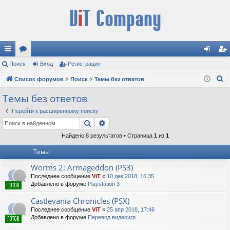
с
Поиск
ор
Вход
Регистрация
хо
ег
П
ы
Список форумов
ум
Поиск
Темы без ответов
д
ис
о
лк
ы
тр
Темы без ответов
и
и
ац
Перейти к расширенному поиску
с
Поиск
Расширенный поиск
к
ия
Найдено 8 результатов • Страница
1
из
1
Темы
Worms 2: Armageddon (PS3)
Последнее сообщение
ViT
«
10 дек 2018, 16:35
Добавлено в форуме
Playstation 3
Castlevania Chronicles (PSX)
Последнее сообщение
ViT
«
25 апр 2018, 17:46
Добавлено в форуме
Перевод видеоигр