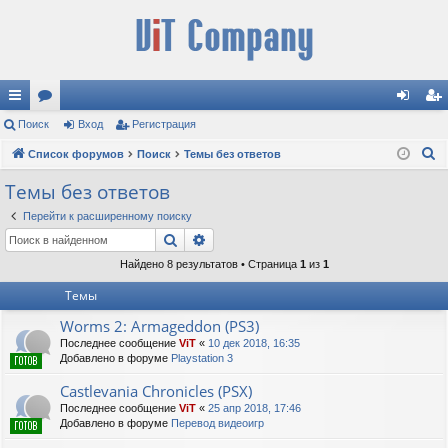
с
Поиск
ор
Вход
Регистрация
хо
ег
П
ы
Список форумов
ум
Поиск
Темы без ответов
д
ис
о
лк
ы
тр
Темы без ответов
и
и
ац
Перейти к расширенному поиску
с
Поиск
Расширенный поиск
к
ия
Найдено 8 результатов • Страница
1
из
1
Темы
Worms 2: Armageddon (PS3)
Последнее сообщение
ViT
«
10 дек 2018, 16:35
Добавлено в форуме
Playstation 3
Castlevania Chronicles (PSX)
Последнее сообщение
ViT
«
25 апр 2018, 17:46
Добавлено в форуме
Перевод видеоигр