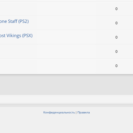
0
ne Staff (PS2)
0
st Vikings (PSX)
0
0
0
Конфиденциальность
|
Правила