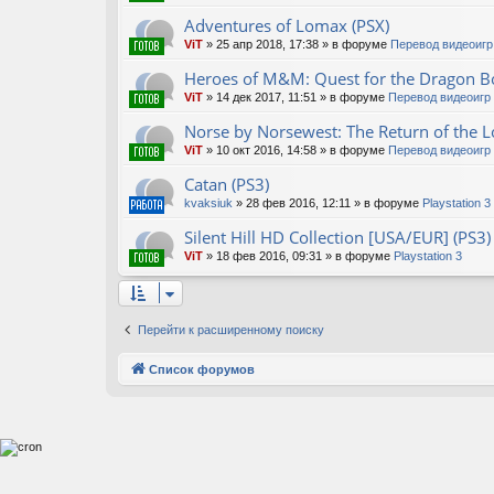
Adventures of Lomax (PSX)
ViT
»
25 апр 2018, 17:38
» в форуме
Перевод видеоигр
Heroes of M&M: Quest for the Dragon Bo
ViT
»
14 дек 2017, 11:51
» в форуме
Перевод видеоигр
Norse by Norsewest: The Return of the Lo
ViT
»
10 окт 2016, 14:58
» в форуме
Перевод видеоигр
Catan (PS3)
kvaksiuk
»
28 фев 2016, 12:11
» в форуме
Playstation 3
Silent Hill HD Collection [USA/EUR] (PS3)
ViT
»
18 фев 2016, 09:31
» в форуме
Playstation 3
Перейти к расширенному поиску
Список форумов