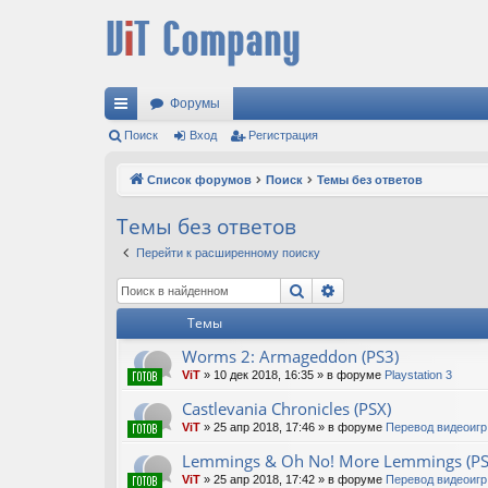
Форумы
с
Поиск
Вход
Регистрация
ы
Список форумов
Поиск
Темы без ответов
лк
Темы без ответов
и
Перейти к расширенному поиску
Поиск
Расширенный поис
Темы
Worms 2: Armageddon (PS3)
ViT
»
10 дек 2018, 16:35
» в форуме
Playstation 3
Castlevania Chronicles (PSX)
ViT
»
25 апр 2018, 17:46
» в форуме
Перевод видеоигр
Lemmings & Oh No! More Lemmings (PS
ViT
»
25 апр 2018, 17:42
» в форуме
Перевод видеоигр