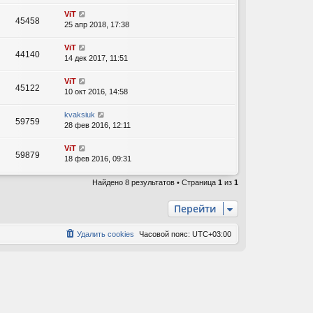
ViT
45458
25 апр 2018, 17:38
ViT
44140
14 дек 2017, 11:51
ViT
45122
10 окт 2016, 14:58
kvaksiuk
59759
28 фев 2016, 12:11
ViT
59879
18 фев 2016, 09:31
Найдено 8 результатов • Страница
1
из
1
Перейти
Удалить cookies
Часовой пояс:
UTC+03:00