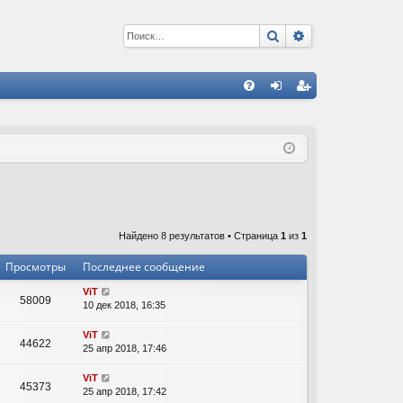
Поиск
Расширенный 
С
FA
хо
ег
Q
д
ис
тр
ац
ия
Найдено 8 результатов • Страница
1
из
1
Просмотры
Последнее сообщение
ViT
58009
10 дек 2018, 16:35
ViT
44622
25 апр 2018, 17:46
ViT
45373
25 апр 2018, 17:42