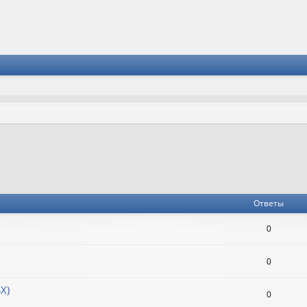
к
Ответы
0
0
X)
0