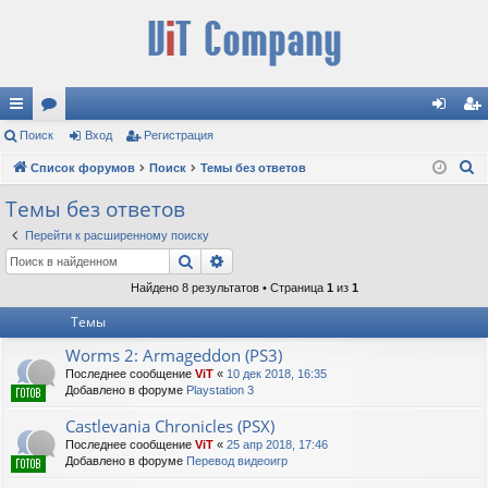
с
Поиск
ор
Вход
Регистрация
хо
ег
П
ы
Список форумов
ум
Поиск
Темы без ответов
д
ис
о
лк
ы
тр
Темы без ответов
и
и
ац
Перейти к расширенному поиску
с
Поиск
Расширенный поиск
к
ия
Найдено 8 результатов • Страница
1
из
1
Темы
Worms 2: Armageddon (PS3)
Последнее сообщение
ViT
«
10 дек 2018, 16:35
Добавлено в форуме
Playstation 3
Castlevania Chronicles (PSX)
Последнее сообщение
ViT
«
25 апр 2018, 17:46
Добавлено в форуме
Перевод видеоигр