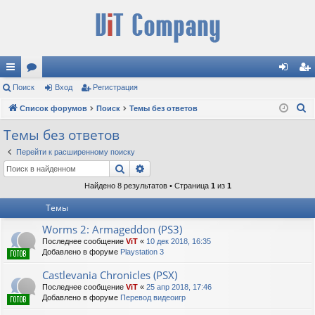
с
Поиск
ор
Вход
Регистрация
хо
ег
П
ы
Список форумов
ум
Поиск
Темы без ответов
д
ис
о
лк
ы
тр
Темы без ответов
и
и
ац
Перейти к расширенному поиску
с
Поиск
Расширенный поиск
к
ия
Найдено 8 результатов • Страница
1
из
1
Темы
Worms 2: Armageddon (PS3)
Последнее сообщение
ViT
«
10 дек 2018, 16:35
Добавлено в форуме
Playstation 3
Castlevania Chronicles (PSX)
Последнее сообщение
ViT
«
25 апр 2018, 17:46
Добавлено в форуме
Перевод видеоигр