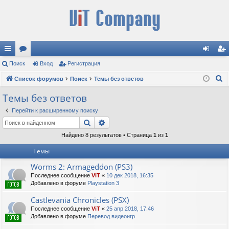
с
Поиск
ор
Вход
Регистрация
хо
ег
П
ы
Список форумов
ум
Поиск
Темы без ответов
д
ис
о
лк
ы
тр
Темы без ответов
и
и
ац
Перейти к расширенному поиску
с
Поиск
Расширенный поиск
к
ия
Найдено 8 результатов • Страница
1
из
1
Темы
Worms 2: Armageddon (PS3)
Последнее сообщение
ViT
«
10 дек 2018, 16:35
Добавлено в форуме
Playstation 3
Castlevania Chronicles (PSX)
Последнее сообщение
ViT
«
25 апр 2018, 17:46
Добавлено в форуме
Перевод видеоигр