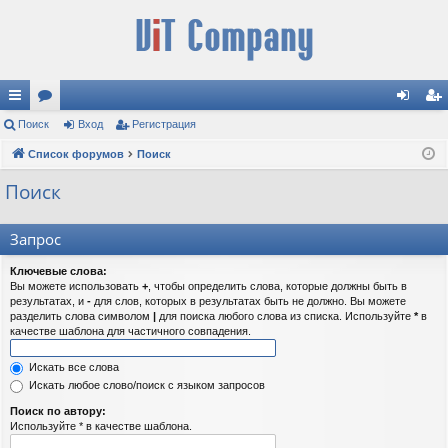
с
Поиск
ор
Вход
Регистрация
хо
ег
ы
Список форумов
ум
Поиск
д
ис
лк
ы
тр
Поиск
и
ац
Запрос
ия
Ключевые слова:
Вы можете использовать
+
, чтобы определить слова, которые должны быть в
результатах, и
-
для слов, которых в результатах быть не должно. Вы можете
разделить слова символом
|
для поиска любого слова из списка. Используйте
*
в
качестве шаблона для частичного совпадения.
Искать все слова
Искать любое слово/поиск с языком запросов
Поиск по автору:
Используйте * в качестве шаблона.