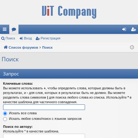
с
Поиск
ор
Вход
Регистрация
хо
ег
ы
Список форумов
ум
Поиск
д
ис
лк
ы
тр
Поиск
и
ац
Запрос
ия
Ключевые слова:
Вы можете использовать
+
, чтобы определить слова, которые должны быть в
результатах, и
-
для слов, которых в результатах быть не должно. Вы можете
разделить слова символом
|
для поиска любого слова из списка. Используйте
*
в
качестве шаблона для частичного совпадения.
Искать все слова
Искать любое слово/поиск с языком запросов
Поиск по автору:
Используйте * в качестве шаблона.