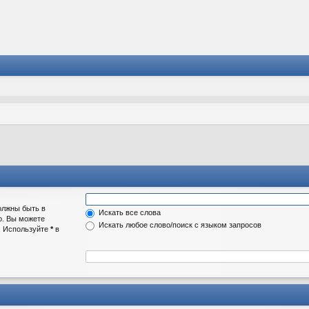
олжны быть в
Искать все слова
о. Вы можете
Искать любое слово/поиск с языком запросов
а. Используйте
*
в