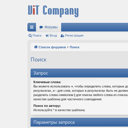
Форумы
с
Поиск
Вход
Регистрация
ы
Список форумов
Поиск
лк
Поиск
и
Запрос
Ключевые слова:
Вы можете использовать
+
, чтобы определить слова, которые д
результатах, и
-
для слов, которых в результатах быть не должн
разделить слова символом
|
для поиска любого слова из списк
качестве шаблона для частичного совпадения.
Поиск по автору:
Используйте * в качестве шаблона.
Параметры запроса