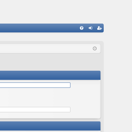
С
FA
хо
ег
Q
д
ис
тр
ац
ия